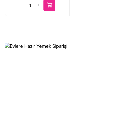
1.600,00 TL.
fiyat:
Kabak
1.200,00 TL.
Tatlısı
adet