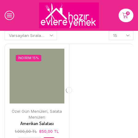
0
Sayfa
başına
ürünler
İNDİRİM 15%
Özel Gün Menüleri
,
Salata
Menüleri
Amerikan Salatası
Orijinal
Şu
1.000,00
TL
850,00
TL
fiyat:
andaki