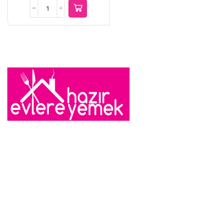
1.000,00 TL.
fiyat:
Amerikan
850,00 TL.
Salatası
adet